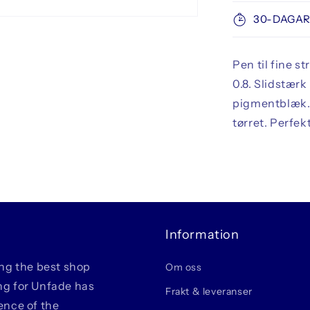
30-DAGAR
Pen til fine st
0.8. Slidstærk
pigmentblæk. 
tørret. Perfek
Information
ing the best shop
Om oss
ing for Unfade has
Frakt & leveranser
ience of the