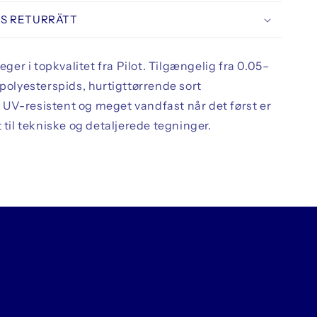
S RETURRÄTT
reger i topkvalitet fra Pilot. Tilgængelig fra 0.05–
 polyesterspids, hurtigttørrende sort
UV-resistent og meget vandfast når det først er
t til tekniske og detaljerede tegninger.