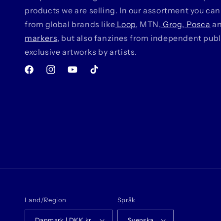
products we are selling. In our assortment you can
from global brands like
Loop
, MTN,
Grog
,
Posca
a
markers
, but also fanzines from independent pub
exclusive artworks by artists.
Facebook
Instagram
YouTube
TikTok
Land/Region
Språk
Danmark | DKK kr.
Svenska