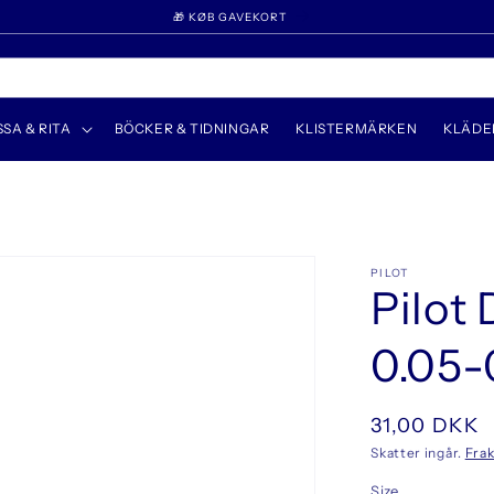
🎁 KØB GAVEKORT
SSA & RITA
BÖCKER & TIDNINGAR
KLISTERMÄRKEN
KLÄDE
PILOT
Pilot
0.05-
Ordinarie
31,00 DKK
pris
Skatter ingår.
Frak
Size