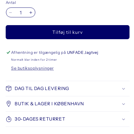
Antal
Reducer
Øg
antallet
antallet
for
for
Tilføj til kurv
KUM
KUM
Memory
Memory
Points
Points
Brush
Brush
Afhentning er tilgængelig på
UNFADE Jagtvej
Flat
Flat
Normalt klar inden for 2 timer
Size
Size
Se butiksoplysninger
18
18
DAG TIL DAG LEVERING
BUTIK & LAGER I KØBENHAVN
30-DAGES RETURRET