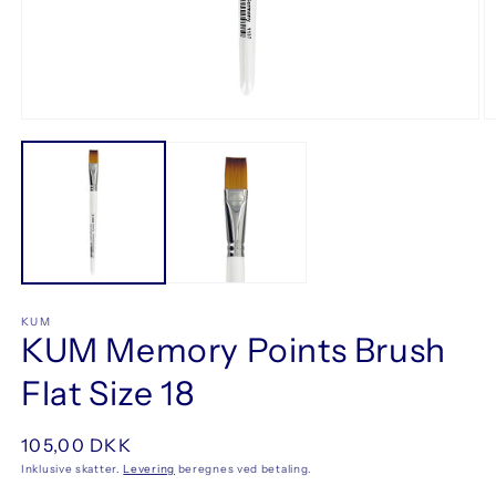
Åbn
Å
mediet
m
1
2
i
i
modus
m
KUM
KUM Memory Points Brush
Flat Size 18
Normalpris
105,00 DKK
Inklusive skatter.
Levering
beregnes ved betaling.