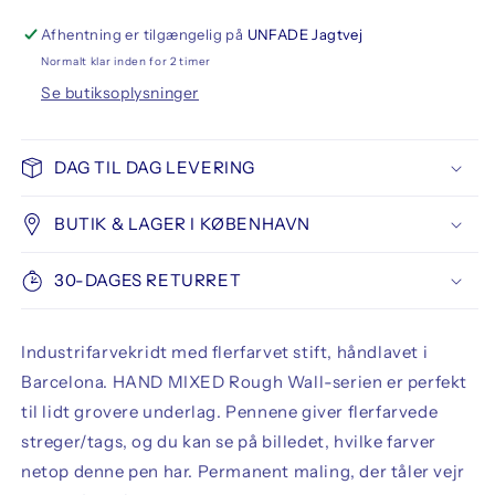
Rough
Rough
Wall
Wall
Afhentning er tilgængelig på
UNFADE Jagtvej
Paint
Paint
Normalt klar inden for 2 timer
Stick
Stick
Se butiksoplysninger
Basic,
Basic,
Nebula
Nebula
DAG TIL DAG LEVERING
BUTIK & LAGER I KØBENHAVN
30-DAGES RETURRET
Industrifarvekridt med flerfarvet stift, håndlavet i
Barcelona. HAND MIXED Rough Wall-serien er perfekt
til lidt grovere underlag. Pennene giver flerfarvede
streger/tags, og du kan se på billedet, hvilke farver
netop denne pen har. Permanent maling, der tåler vejr