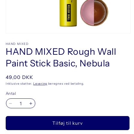
Åbn
mediet
1
HAND MIXED
HAND MIXED Rough Wall
i
modus
Paint Stick Basic, Nebula
Normalpris
49,00 DKK
Inklusive skatter.
Levering
beregnes ved betaling.
Antal
Reducer
Øg
antallet
antallet
for
for
Tilføj til kurv
HAND
HAND
MIXED
MIXED